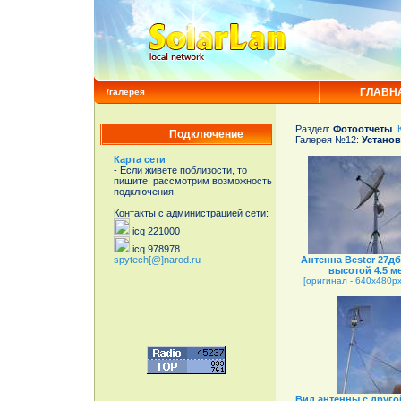
ГЛАВН
/галерея
Раздел:
Фотоотчеты
.
Подключение
Галерея №12:
Установ
Карта сети
- Если живете поблизости, то
пишите, рассмотрим возможность
подключения.
Контакты с администрацией сети:
icq 221000
icq 978978
spytech[@]narod.ru
Антенна Bester 27дб
высотой 4.5 м
[оригинал - 640x480px 
Вид антенны с друг