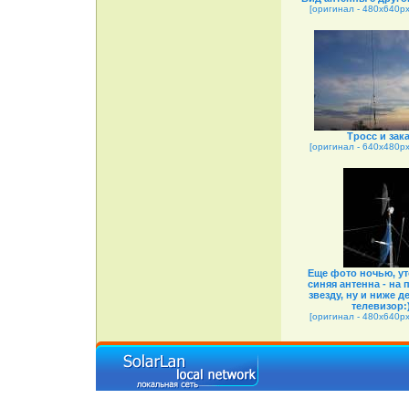
[оригинал - 480x640px 
Тросс и зак
[оригинал - 640x480px 
Еще фото ночью, ут
синяя антенна - на
звезду, ну и ниже де
телевизор:
[оригинал - 480x640px 