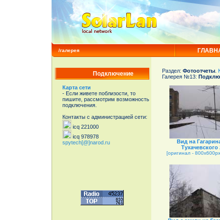
ГЛАВН
/галерея
Раздел:
Фотоотчеты
.
Подключение
Галерея №13:
Подключ
Карта сети
- Если живете поблизости, то
пишите, рассмотрим возможность
подключения.
Контакты с администрацией сети:
icq 221000
icq 978978
Вид на Гагарина
spytech[@]narod.ru
Тухачевского 
[оригинал - 800x600px 