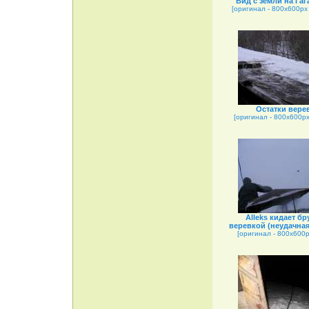
Вид с земли на Гаг
[оригинал - 800x600px 
Остатки вере
[оригинал - 800x600px 
Alleks кидает бр
веревкой (неудачная
[оригинал - 800x600px