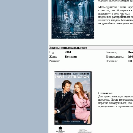
образом продолжающем тра
Мать-одиночка Телли Парет
стрессом, она обращается к
пациентку в том, что сын -
подобным расстройством пс
являются плодом больной ф
их дети были похищены кем-
Законы привлекательности
Год:
2004
Режиссер:
Пит
Жанр:
Комедия
Длительность:
0:00
Рейтинг:
Носитель:
CD
Описание:
Два преуспевающих юриста 
процессе. После непродолж
парочка обнаруживает, что 
преодолевают с криминально