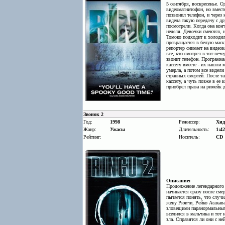
5 сентября, воскресенье. О
видеомагнитофон, но вместо
позвонил телефон, и через 
видела такую передачу с др
посмотрели. Когда она конч
неделя. Девочки смеются, н
Томоко подходит к холодиль
превращается в белую маск
репортер снимает на видеок
все, кто смотрел в тот веч
звонит телефон. Программа
кассету вместе - их нашли 
умерла, а потом все видел
странных смертей. После та
кассету, а чуть позже в ее 
приобрел права на римейк 
Звонок 2
Год:
1998
Режиссер:
Хид
Жанр:
Ужасы
Длительность:
1:42
Рейтинг:
Носитель:
CD
Описание:
Продолжение легендарного 
начинается сразу после см
пытается понять, что случ
жену Рюичи, Рейко Асакава
зловещими паранормальными
вселился в мальчика и тот 
зла. Справятся ли они с не