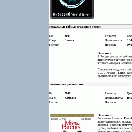
Зеркальные войны: отражение первое
Год:
2005
Режиссер:
Вас
Жанр:
Боевик
Длительность:
0:34
Рейтинг:
Носитель:
DV
Описание:
В России создан истребите
высокоточное оружие, спос
жесткого отбора к испыта
При весьма загадочных обс
США, России и Китая, кажд
противостояния спецслужб 
Знакомство с родителями
Год:
2000
Режиссер:
Джэй
Жанр:
Комедия
Длительность:
1:45
Рейтинг:
Носитель:
Описание:
Больничный санитар Грег Фа
долго репетировал, прежде
он встал на колени, пригот
Дебби, сообщившей ей о пом
лежавшее к жениху. Слово п