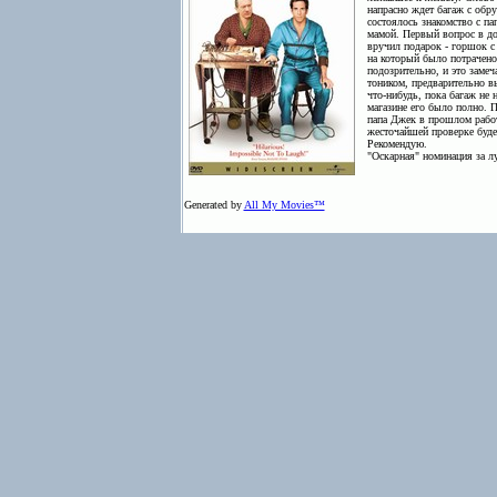
напрасно ждет багаж с обру
состоялось знакомство с па
мамой. Первый вопрос в до
вручил подарок - горшок с
на который было потрачено 
подозрительно, и это замеч
тоником, предварительно в
что-нибудь, пока багаж не 
магазине его было полно. П
папа Джек в прошлом работ
жесточайшей проверке будет
Рекомендую.
"Оскарная" номинация за л
Generated by
All My Movies™