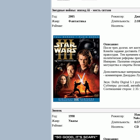
Звездные войны: эпизод iii - месть ситхов
Год:
2005
Режиссер:
Джо
Жанр:
Фантастика
Длительность:
2:10
Рейтинг:
Носитель:
Описание:
После трех долгих лет жес
Кеноби задание доставить 
правосудия. Тем временем 
политические реформы пре
Империю. Палпатин открыв
могущества и секреты Вели
Дополнительные материалы
- комментарии Джорджа Лу
Звук: Dolby Digital 5.1 ру
Субтитры: русский, англий
Соотношение сторон: 2.35:
Звонок
Нака
Год:
1998
Режиссер:
Naka
Жанр:
Ужасы
Длительность:
0:57
Рейтинг:
Носитель:
CD
Описание: