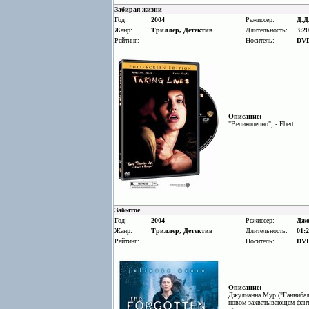
Забирая жизни
Год:
2004
Режиссер:
Д.Д
Жанр:
Триллер, Детектив
Длительность:
3:20
Рейтинг:
Носитель:
DV
Описание:
"Великолепно", - Ebert
Забытое
Год:
2004
Режиссер:
Джо
Жанр:
Триллер, Детектив
Длительность:
01:2
Рейтинг:
Носитель:
DV
Описание:
Джулианна Мур ("Ганнибал"
новом захватывающем фанта