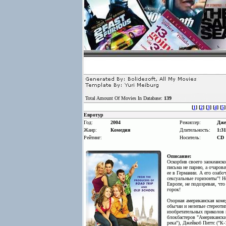
Total Amount Of Movies In Database:
139
[
1
] [
2
] [
3
] [
4
] [
5
]
Евротур
Год:
2004
Режиссер:
Дже
Жанр:
Комедия
Длительность:
1:31
Рейтинг:
Носитель:
CD
Описание:
Оскорбив своего заокеанско
письма не парню, а очарова
ее в Германии. А его озаб
сексуальные горизонты"! Н
Европе, не подозревая, чт
горок!
Озорная американская коме
обычаи и нелепые стереоти
изобретательных приколов 
блокбастеров "Американски
река"), Джейкоб Питтс ("К