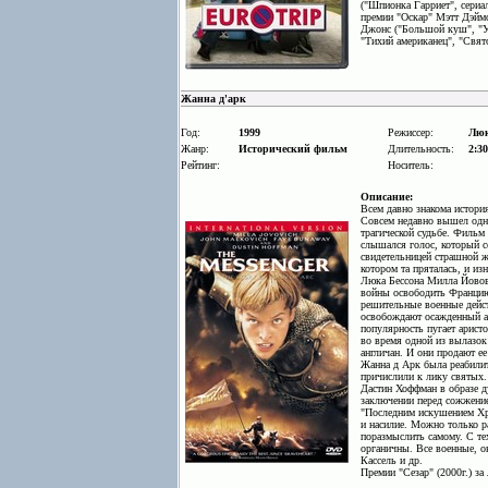
("Шпионка Гарриет", сериал
премии "Оскар" Мэтт Дэймо
Джонс ("Большой куш", "Уг
"Тихий американец", "Свят
Жанна д'арк
Год:
1999
Режиссер:
Люк 
Жанр:
Исторический фильм
Длительность:
2:30
Рейтинг:
Носитель:
Описание:
Всем давно знакома истори
Совсем недавно вышел одн
трагической судьбе. Фильм 
слышался голос, который с
свидетельницей страшной же
котором та пряталась, и и
Люка Бессона Милла Йовови
войны освободить Францию 
решительные военные дейс
освобождают осажденный ан
популярность пугает арист
во время одной из вылазок
англичан. И они продают ее
Жанна д Арк была реабилит
причислили к лику святых.
Дастин Хоффман в образе д
заключении перед сожжение
"Последним искушением Хри
и насилие. Можно только р
поразмыслить самому. С те
органичны. Все военные, о
Кассель и др.
Премии "Сезар" (2000г.) з